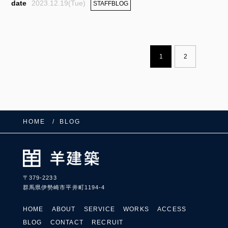
2023.12.19(Tue)
STAFFBLOG
1
2
HOME
BLOG
〒379-2233
群馬県伊勢崎市平井町1194-4
HOME
ABOUT
SERVICE
WORKS
ACCESS
BLOG
CONTACT
RECRUIT